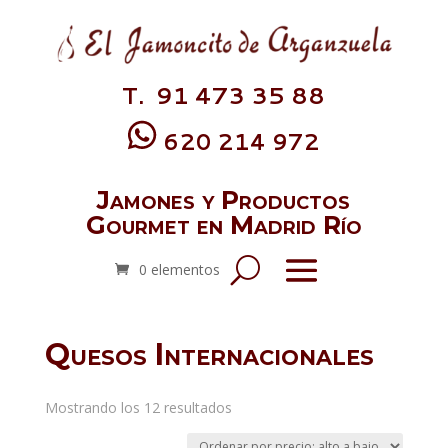
T. 91 473 35 88
620 214 972
Jamones y Productos
Gourmet en Madrid Río
0 elementos
Quesos Internacionales
Ordenado
Mostrando los 12 resultados
por