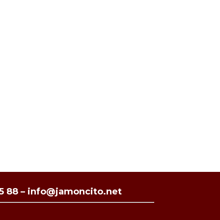
35 88
–
info@jamoncito.net