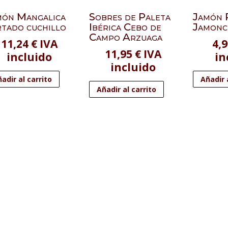
món Mangalica
Sobres de Paleta
Jamón P
tado cuchillo
Ibérica Cebo de
Jamonc
Campo Arzuaga
11,24
€
IVA
4,
11,95
€
IVA
incluido
in
incluido
adir al carrito
Añadir 
Añadir al carrito