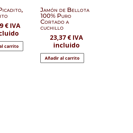
icadito,
Jamón de Bellota
ito
100% Puro
Cortado a
99
€
IVA
cuchillo
cluido
23,37
€
IVA
incluido
al carrito
Añadir al carrito