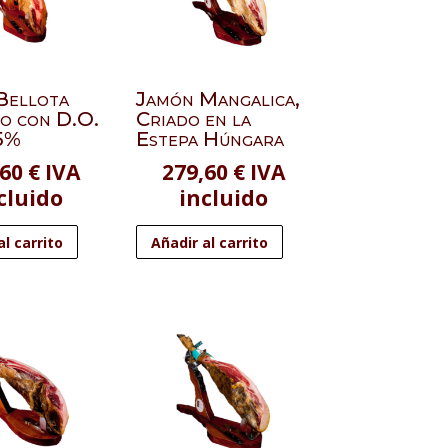
Bellota
Jamón Mangalica,
lo con D.O.
Criado en la
5%
Estepa Húngara
,60
€
IVA
279,60
€
IVA
cluido
incluido
al carrito
Añadir al carrito