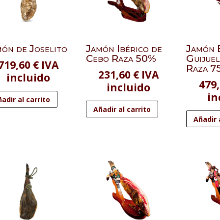
ón de Joselito
Jamón Ibérico de
Jamón 
Cebo Raza 50%
Guijue
719,60
€
IVA
Raza 7
231,60
€
IVA
incluido
479
incluido
in
adir al carrito
Añadir al carrito
Añadir 