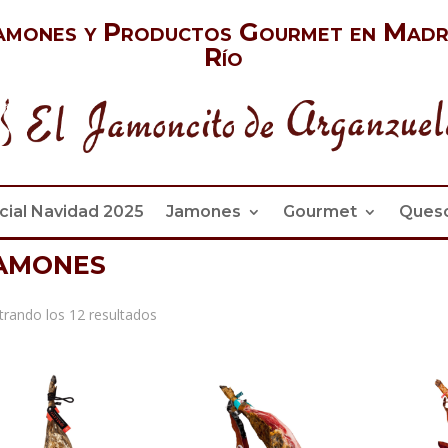
amones y Productos Gourmet en Madr
Río
cial Navidad 2025
Jamones
Gourmet
Ques
amones
Ordenado
rando los 12 resultados
por
precio:
alto
a
bajo