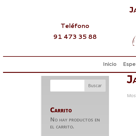
J
Teléfono
91 473 35 88
Inicio
Espe
J
Most
Carrito
No hay productos en
el carrito.