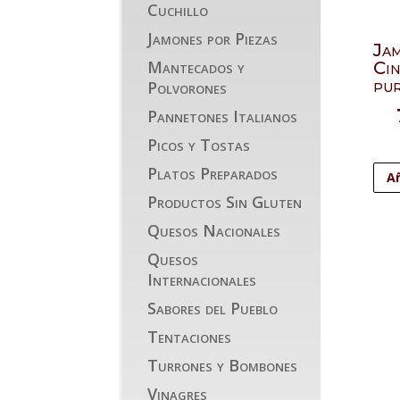
Cuchillo
Jamones por Piezas
Ja
Mantecados y
Cin
pu
Polvorones
Pannetones Italianos
Picos y Tostas
Platos Preparados
Añ
Productos Sin Gluten
Quesos Nacionales
Quesos
Internacionales
Sabores del Pueblo
Tentaciones
Turrones y Bombones
Vinagres