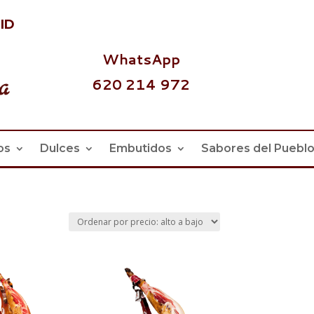
id
WhatsApp
620 214 972
os
Dulces
Embutidos
Sabores del Puebl