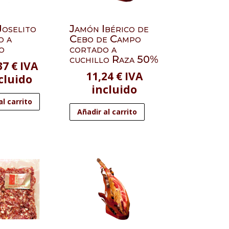
Joselito
Jamón Ibérico de
o a
Cebo de Campo
o
cortado a
cuchillo Raza 50%
37
€
IVA
11,24
€
IVA
cluido
incluido
al carrito
Añadir al carrito