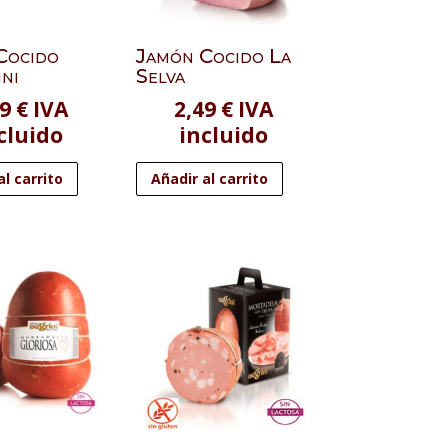
Cocido
Jamón Cocido La
ni
Selva
49
€
IVA
2,49
€
IVA
cluido
incluido
al carrito
Añadir al carrito