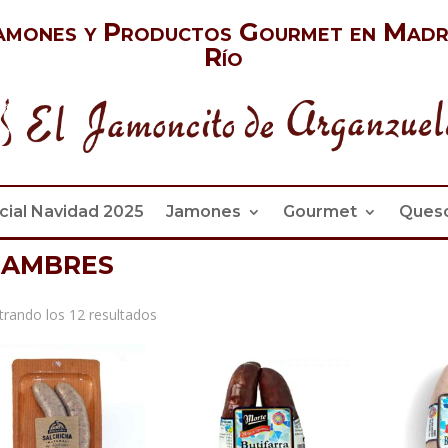
amones y Productos Gourmet en Madr
Río
cial Navidad 2025
Jamones
Gourmet
Ques
iambres
Ordenado
rando los 12 resultados
por
precio:
alto
a
bajo