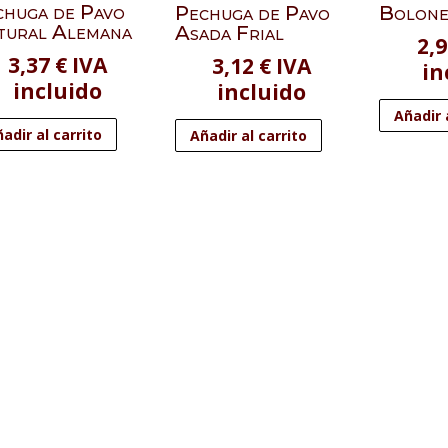
chuga de Pavo
Pechuga de Pavo
Bolones
tural Alemana
Asada Frial
2,
3,37
€
IVA
3,12
€
IVA
in
incluido
incluido
Añadir 
adir al carrito
Añadir al carrito