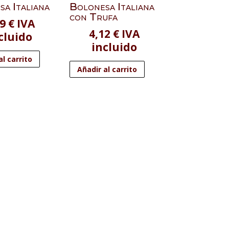
a Italiana
Bolonesa Italiana
con Trufa
99
€
IVA
4,12
€
IVA
cluido
incluido
al carrito
Añadir al carrito