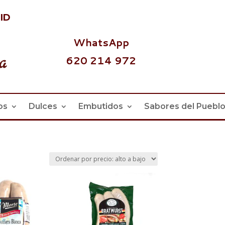
id
WhatsApp
620 214 972
os
Dulces
Embutidos
Sabores del Puebl