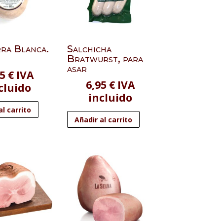
rra Blanca.
Salchicha
Bratwurst, para
asar
75
€
IVA
6,95
€
IVA
cluido
incluido
al carrito
Añadir al carrito