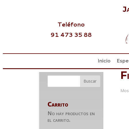
J
Teléfono
91 473 35 88
Inicio
Espe
F
Most
Carrito
No hay productos en
el carrito.