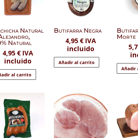
lchicha Natural
Butifarra Negra
Butifa
Alejandro,
Morte
4,95
€
IVA
0% Natural
5,
incluido
4,95
€
IVA
in
incluido
Añadir al carrito
Añadir 
adir al carrito