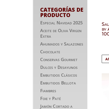
CATEGORÍAS DE
PRODUCTO
Especial Navidad 2025
Sa
by 
Aceite de Oliva Virgen
10
Extra
Ahumados y Salazones
Chocolate
Conservas Gourmet
Añ
Dulces y Desayunos
Embutidos Clásicos
Embutidos Bellota
Fiambres
Foie y Paté
Jamón Cortado a