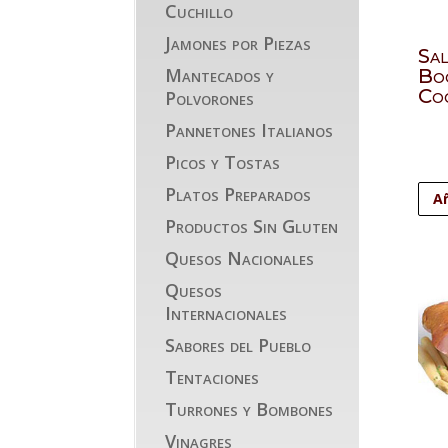
Cuchillo
Jamones por Piezas
Sal
Mantecados y
Bo
Co
Polvorones
Pannetones Italianos
Picos y Tostas
Platos Preparados
Añ
Productos Sin Gluten
Quesos Nacionales
Quesos
Internacionales
Sabores del Pueblo
Tentaciones
Turrones y Bombones
Vinagres