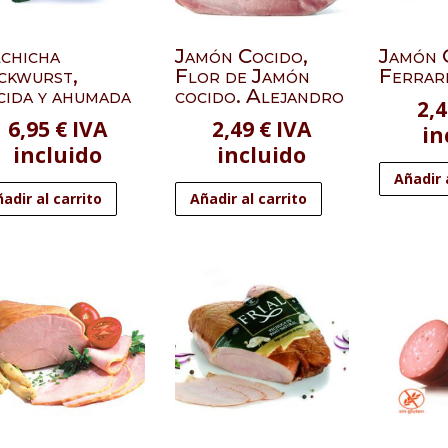
chicha
Jamón Cocido,
Jamón 
ckwurst,
Flor de Jamón
Ferrari
cida y ahumada
cocido. Alejandro
2,
6,95
€
IVA
2,49
€
IVA
in
incluido
incluido
Añadir 
adir al carrito
Añadir al carrito