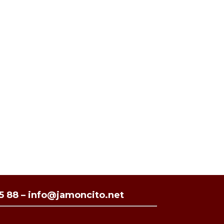
35 88
–
info@jamoncito.net