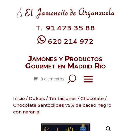
T. 91 473 35 88
620 214 972
Jamones y Productos
Gourmet en Madrid Río
0 elementos
Inicio
/
Dulces
/
Tentaciones
/
Chocolate
/
Chocolate Santocildes 75% de cacao negro
con naranja