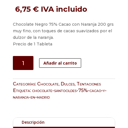
6,75
€
IVA incluido
Chocolate Negro 75% Cacao con Naranja 200 grs
muy fino, con toques de cacao suavizados por el
dulzor de la naranja.
Precio de 1 Tableta
Chocolate
Añadir al carrito
Santocildes
75%
de
Categorías:
Chocolate
,
Dulces
,
Tentaciones
cacao
Etiqueta:
chocolate-santocildes-75%-cacao-y-
negro
naranja-en-madrid
con
naranja
cantidad
Descripción