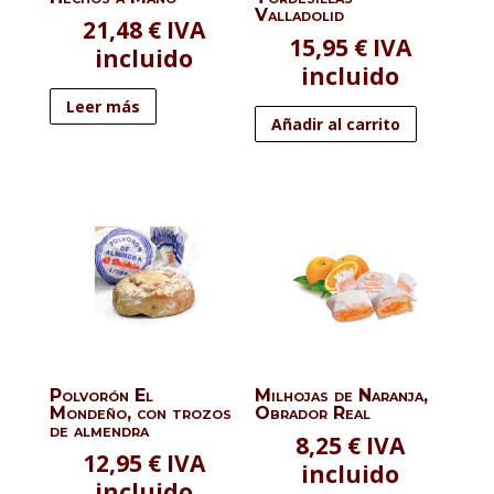
Valladolid
21,48
€
IVA
15,95
€
IVA
incluido
incluido
Leer más
Añadir al carrito
Polvorón El
Milhojas de Naranja,
Mondeño, con trozos
Obrador Real
de almendra
8,25
€
IVA
12,95
€
IVA
incluido
incluido