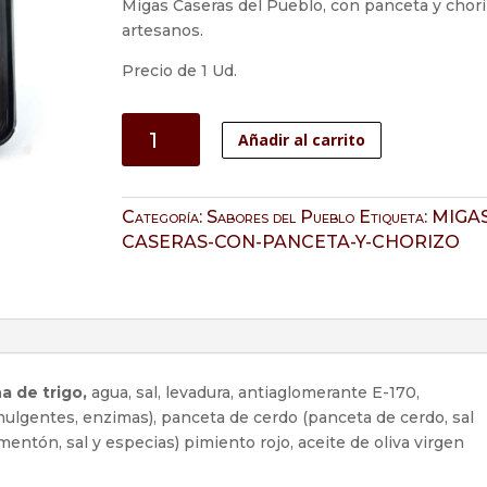
Migas Caseras del Pueblo, con panceta y chor
artesanos.
Precio de 1 Ud.
Migas
Añadir al carrito
Caseras
del
Pueblo
Categoría:
Sabores del Pueblo
Etiqueta:
MIGAS
cantidad
CASERAS-CON-PANCETA-Y-CHORIZO
a de trigo,
agua, sal, levadura, antiaglomerante E-170,
emulgentes, enzimas), panceta de cerdo (panceta de cerdo, sal
mentón, sal y especias) pimiento rojo, aceite de oliva virgen