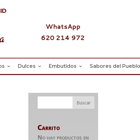
id
WhatsApp
620 214 972
os
Dulces
Embutidos
Sabores del Puebl
Carrito
No hay productos en