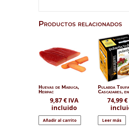
Productos relacionados
Huevas de Maruca,
Pularda Truf
Herpac
Cascajares, e
9,87
€
IVA
74,99
€
incluido
inclu
Añadir al carrito
Leer más