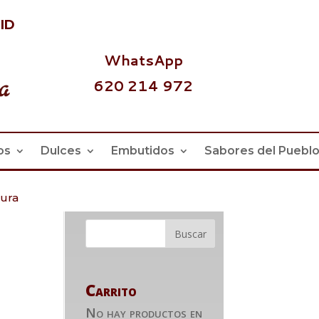
id
WhatsApp
620 214 972
os
Dulces
Embutidos
Sabores del Puebl
tura
Carrito
No hay productos en