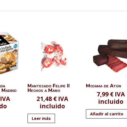
ada
Mantecado Felipe II
Mojama de Atún
n Madrid
Hechos a Mano
7,99
€
IVA
IVA
21,48
€
IVA
incluido
ido
incluido
Añadir al carrito
Leer más