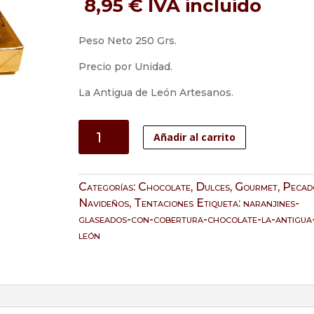
8,95
€
IVA incluido
Peso Neto 250 Grs.
Precio por Unidad.
La Antigua de León Artesanos.
Naranjines
Añadir al carrito
Glaseados
con
Cobertura
Categorías:
Chocolate
,
Dulces
,
Gourmet
,
Pecad
de
Navideños
,
Tentaciones
Etiqueta:
naranjines-
Chocolate
glaseados-con-cobertura-chocolate-la-antigua
cantidad
león