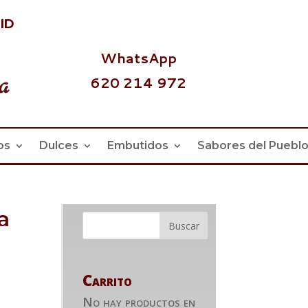
id
WhatsApp
620 214 972
os
Dulces
Embutidos
Sabores del Puebl
a
Carrito
No hay productos en