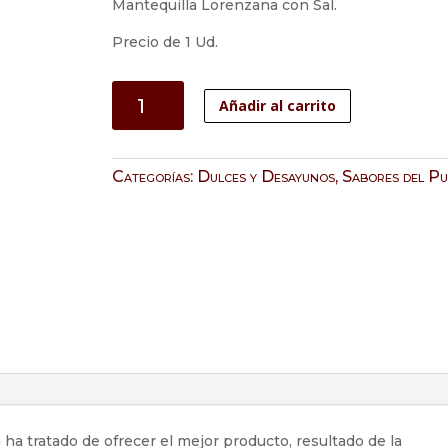
Mantequilla Lorenzana con Sal.
Precio de 1 Ud.
Mantequilla
Añadir al carrito
Lorenzana
con
Sal
Categorías:
Dulces y Desayunos
,
Sabores del Pu
cantidad
a tratado de ofrecer el mejor producto, resultado de la