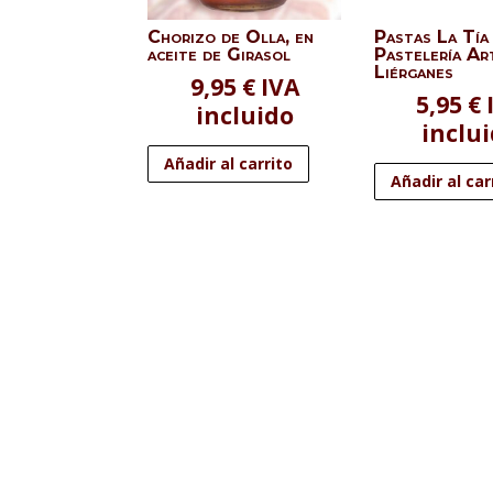
Chorizo de Olla, en
Pastas La Tía
aceite de Girasol
Pastelería Ar
Liérganes
9,95
€
IVA
5,95
€
incluido
inclu
Añadir al carrito
Añadir al car